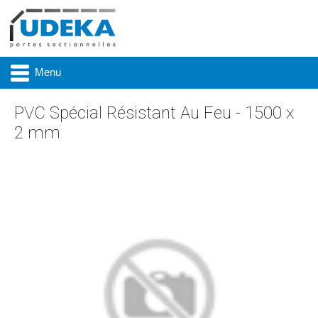
Menu
PVC Spécial Résistant Au Feu - 1500 x
2 mm
Actualité
Présentation
Produits
Réalisations
Marques
Contact & accès