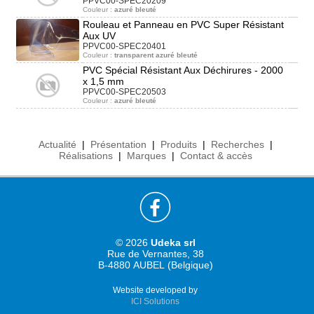
PPVC00-SPEC20209
Couleur :
azuré bleuté
Rouleau et Panneau en PVC Super Résistant
Aux UV
PPVC00-SPEC20401
Couleur :
transparent azuré bleuté
PVC Spécial Résistant Aux Déchirures - 2000
x 1,5 mm
PPVC00-SPEC20503
Couleur :
azuré bleuté
Actualité
|
Présentation
|
Produits
|
Recherches
|
Réalisations
|
Marques
|
Contact & accès
© 2026
Udeka srl
Rue de Vernantes, 38
B-4880 AUBEL (Belgique)
Website developed by
ICI Solutions