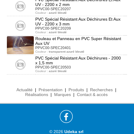
UV - 2200 x 2 mm
PPVC00-SPEC20207
Couleur :
azuré bleuté
PVC Spécial Résistant Aux Déchirures Et Aux
UV - 2200 x 3 mm
PPVC00-SPEC20209
Couleur :
azuré bleuté
Rouleau et Panneau en PVC Super Résistant
Aux UV
PPVC00-SPEC20401
Couleur :
transparent azuré bleuté
PVC Spécial Résistant Aux Déchirures - 2000
x 1,5 mm
PPVC00-SPEC20503
Couleur :
azuré bleuté
Actualité
|
Présentation
|
Produits
|
Recherches
|
Réalisations
|
Marques
|
Contact & accès
© 2026
Udeka srl