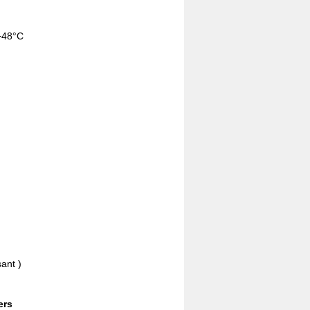
 +48°C
sant )
ers