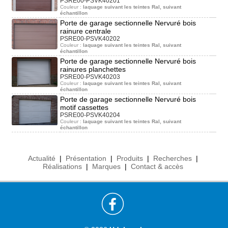
PSRE00-PSVK40201
Couleur :
laquage suivant les teintes Ral, suivant
échantillon
Porte de garage sectionnelle Nervuré bois
rainure centrale
PSRE00-PSVK40202
Couleur :
laquage suivant les teintes Ral, suivant
échantillon
Porte de garage sectionnelle Nervuré bois
rainures planchettes
PSRE00-PSVK40203
Couleur :
laquage suivant les teintes Ral, suivant
échantillon
Porte de garage sectionnelle Nervuré bois
motif cassettes
PSRE00-PSVK40204
Couleur :
laquage suivant les teintes Ral, suivant
échantillon
Actualité
|
Présentation
|
Produits
|
Recherches
|
Réalisations
|
Marques
|
Contact & accès