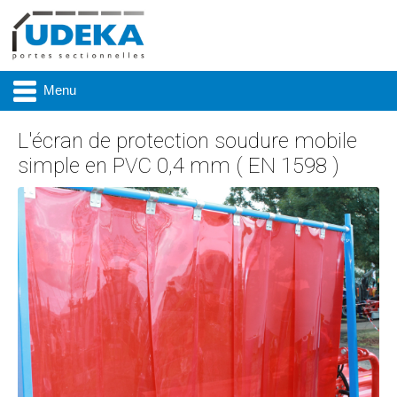
Menu
L'écran de protection soudure mobile
simple en PVC 0,4 mm ( EN 1598 )
Actualité
Présentation
Produits
Réalisations
Marques
Contact & accès