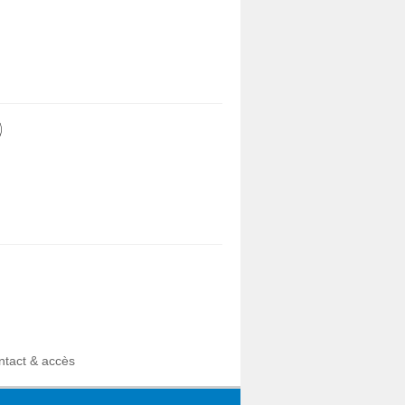
)
ntact & accès