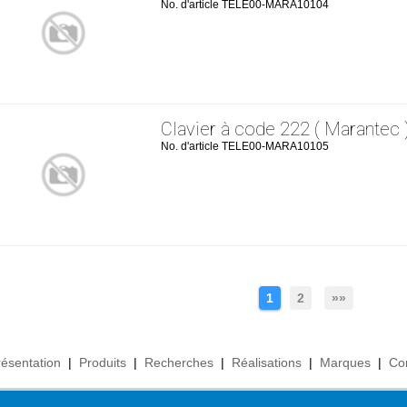
No. d'article TELE00-MARA10104
Clavier à code 222 ( Marantec 
No. d'article TELE00-MARA10105
1
2
»»
résentation
|
Produits
|
Recherches
|
Réalisations
|
Marques
|
Co